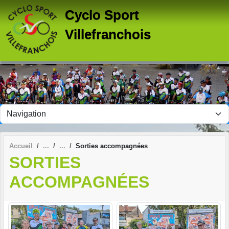
Panneau de gestion des cookies
Cyclo Sport
Villefranchois
Accueil
Sorties accompagnées
SORTIES
ACCOMPAGNÉES