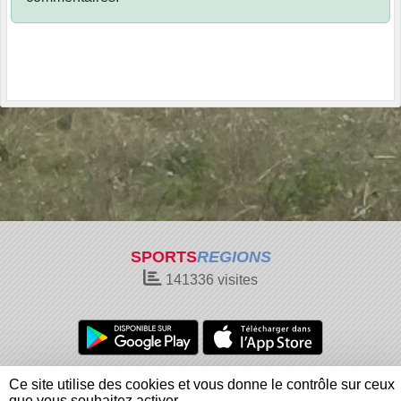
SPORTS
REGIONS
141336
visites
Charte cookies
Gestion des cookies
Ce site utilise des cookies et vous donne le contrôle sur ceux
Informations légales
Signaler un contenu inapproprié
que vous souhaitez activer