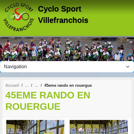
Panneau de gestion des cookies
Cyclo Sport
Villefranchois
Accueil
45eme rando en rouergue
45EME RANDO EN
ROUERGUE