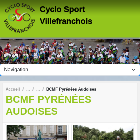
Panneau de gestion des cookies
Cyclo Sport
Villefranchois
Accueil
BCMF Pyrénées Audoises
BCMF PYRÉNÉES
AUDOISES