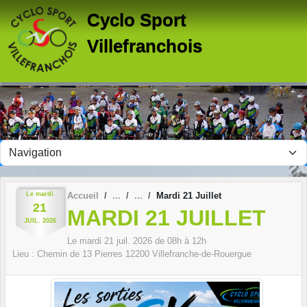
Panneau de gestion des cookies
Cyclo Sport
Villefranchois
Le
mardi
Accueil
Mardi 21 Juillet
21
MARDI 21 JUILLET
JUIL.
2026
Le
mardi
21
juil.
2026
de 08h à 12h
Lieu :
Chemin de 13 Pierres
12200
Villefranche-de-Rouergue