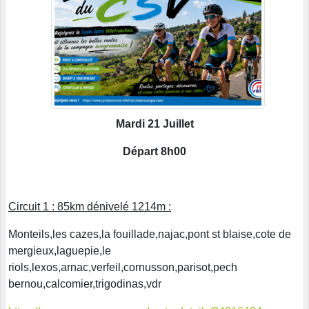
Mardi 21 Juillet
Départ 8h00
Circuit 1 : 85km dénivelé 1214m :
Monteils,les cazes,la fouillade,najac,pont st blaise,cote de
mergieux,laguepie,le
riols,lexos,arnac,verfeil,cornusson,parisot,pech
bernou,calcomier,trigodinas,vdr