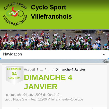
Panneau de gestion des cookies
Cyclo Sport
Villefranchois
Le
dimanche
Accueil
Dimanche 4 Janvier
04
DIMANCHE 4
JANV.
2026
JANVIER
Le
dimanche
04
janv.
2026
de 09h à 12h
Lieu :
Place Saint-Jean
12200
Villefranche-de-Rouergue