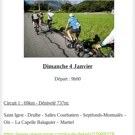
Dimanche 4 Janvier
Départ : 9h00
Circuit 1 : 69km - Dénivelé 737m:
Saint Igest - Drulhe - Salles Courbatiers - Septfonds-Montsalès –
Ols – La Capelle Balaguier – Martiel
https://www.openrunner.com/route-details/15989378