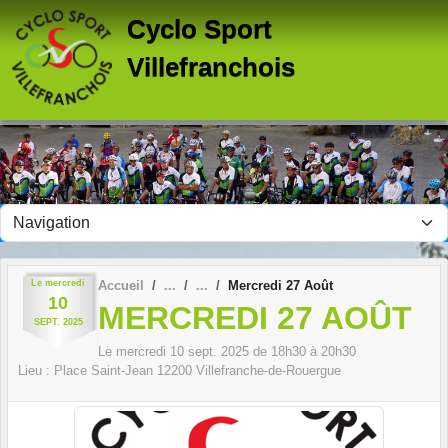
Panneau de gestion des cookies
Cyclo Sport
Villefranchois
Le
mercredi
Accueil
Mercredi 27 Août
10
MERCREDI 27 AOÛT
SEPT.
2025
Le
mercredi
10
sept.
2025
de 18h30 à 20h30
Lieu :
Place Saint-Jean
12200
Villefranche-de-Rouergue