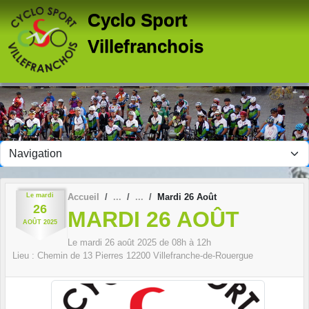
Panneau de gestion des cookies
Cyclo Sport
Villefranchois
Le
mardi
Accueil
Mardi 26 Août
26
MARDI 26 AOÛT
AOÛT
2025
Le
mardi
26
août
2025
de 08h à 12h
Lieu :
Chemin de 13 Pierres
12200
Villefranche-de-Rouergue