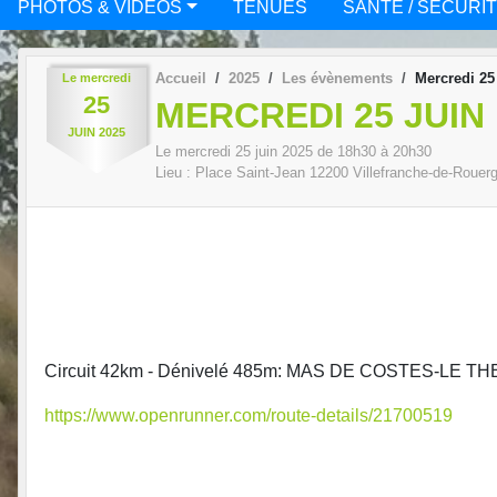
PHOTOS & VIDÉOS
TENUES
SANTÉ / SÉCURI
Accueil
2025
Les évènements
Mercredi 25
Le
mercredi
25
MERCREDI 25 JUIN
JUIN
2025
Le
mercredi
25
juin
2025
de 18h30 à 20h30
Lieu :
Place Saint-Jean
12200
Villefranche-de-Rouer
Circuit 42km - Dénivelé 485m: MAS DE COSTES-
https://www.openrunner.com/route-details/21700519