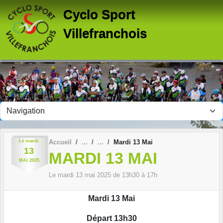
Panneau de gestion des cookies
Cyclo Sport
Villefranchois
Le
mardi
Accueil
Mardi 13 Mai
13
MARDI 13 MAI
MAI
2025
Le
mardi
13
mai
2025
de 13h30 à 17h
Mardi 13 Mai
Départ 13h30