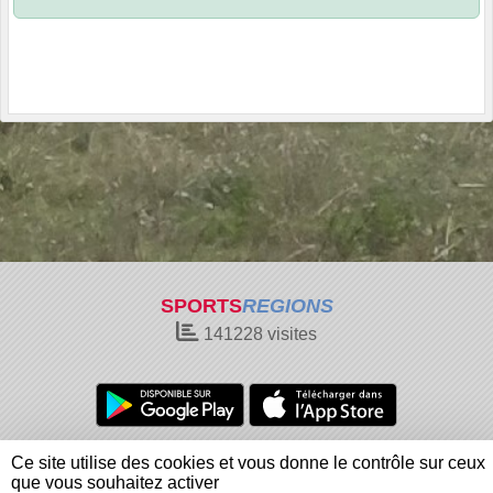
SPORTS
REGIONS
141228
visites
Charte cookies
Gestion des cookies
Ce site utilise des cookies et vous donne le contrôle sur ceux
Informations légales
Signaler un contenu inapproprié
que vous souhaitez activer