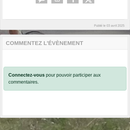
Publié le
03 avril 2025
COMMENTEZ L’ÉVÈNEMENT
Connectez-vous
pour pouvoir participer aux
commentaires.