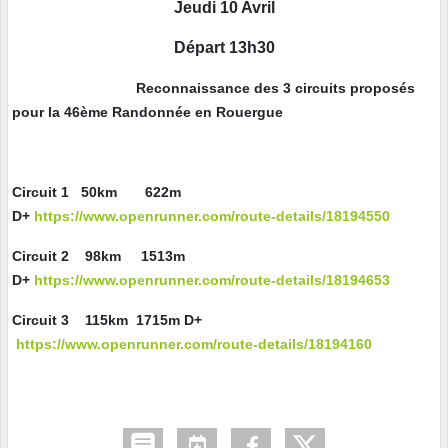
Jeudi 10 Avril
Départ 13h30
Reconnaissance des 3 circuits proposés
pour la 46ème Randonnée en Rouergue
Circuit 1 50km 622m
D+
https://www.openrunner.com/route-details/18194550
Circuit 2 98km 1513m
D+
https://www.openrunner.com/route-details/18194653
Circuit 3 115km 1715m D+
https://www.openrunner.com/route-details/18194160