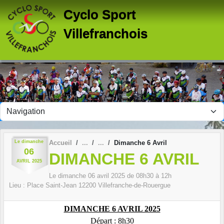
Panneau de gestion des cookies
Cyclo Sport
Villefranchois
Le
dimanche
Accueil
Dimanche 6 Avril
06
DIMANCHE 6 AVRIL
AVRIL
2025
Le
dimanche
06
avril
2025
de 08h30 à 12h
Lieu :
Place Saint-Jean
12200
Villefranche-de-Rouergue
DIMANCHE 6 AVRIL 2025
Départ : 8h30