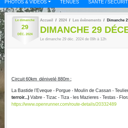
PHOTOS & VIDÉOS
TENUES
SANTÉ / SÉCURI
Accueil
2024
Les évènements
Dimanche 2
Le
dimanche
29
DIMANCHE 29 DÉC
DÉC.
2024
Le
dimanche
29
déc.
2024
de 09h à 12h
Circuit 60km dénivelé 880m :
La Bastide l'Eveque - Porgue - Moulin de Cassan - Teulier
terroir...)
Vabre - Tizac - Tiza - les Mazieres - Testas - Flo
https://www.openrunner.com/route-details/20332489