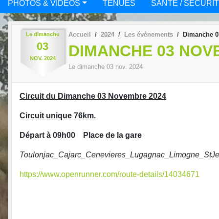
PHOTOS & VIDÉOS
TENUES
SANTÉ / SÉCURI
Accueil
2024
Les évènements
Dimanche 0
Le
dimanche
03
DIMANCHE 03 NOV
NOV.
2024
Le
dimanche
03
nov.
2024
Circuit du Dimanche 03 Novembre 2024
Circuit unique 76km.
Départ à 09h00 Place de la gare
Toulonjac_Cajarc_Cenevieres_Lugagnac_Limogne_StJea
https://www.openrunner.com/route-details/14034671