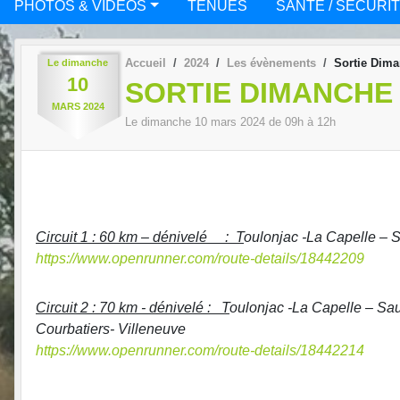
PHOTOS & VIDÉOS
TENUES
SANTÉ / SÉCURI
Accueil
2024
Les évènements
Sortie Dim
Le
dimanche
10
SORTIE DIMANCHE
MARS
2024
Le
dimanche
10
mars
2024
de 09h à 12h
Circuit 1 : 60 km – dénivelé : T
oulonjac -La Capelle – 
https://www.openrunner.com/route-details/18442209
Circuit 2 : 70 km - dénivelé : T
oulonjac -La Capelle – Sa
Courbatiers- Villeneuve
https://www.openrunner.com/route-details/18442214