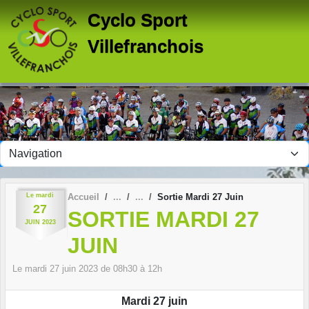
Panneau de gestion des cookies
Cyclo Sport
Villefranchois
Le
mardi
Accueil
Sortie Mardi 27 Juin
27
SORTIE MARDI 27
JUIN
2023
JUIN
Le
mardi
27
juin
2023
de 08h30 à 12h
Mardi 27 juin