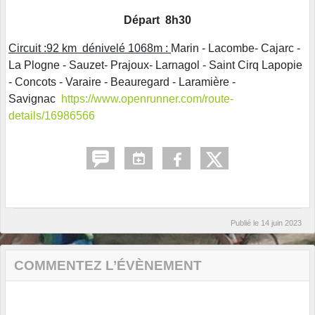
Départ 8h30
Circuit :92 km dénivelé 1068m :
Marin - Lacombe- Cajarc -
La Plogne - Sauzet- Prajoux- Larnagol - Saint Cirq Lapopie
- Concots - Varaire - Beauregard - Laramière -
Savignac
https://www.openrunner.com/route-
details/16986566
Publié le
14 juin 2023
COMMENTEZ L’ÉVÈNEMENT