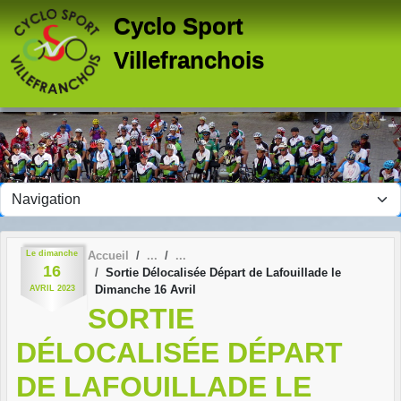
Panneau de gestion des cookies
Cyclo Sport
Villefranchois
Le
dimanche
Accueil
16
Sortie Délocalisée Départ de Lafouillade le
Dimanche 16 Avril
AVRIL
2023
SORTIE
DÉLOCALISÉE DÉPART
DE LAFOUILLADE LE