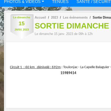
PHOTOS & VIDÉOS
TENUES
SANTÉ / SÉCURI
Accueil
2023
Les évènements
Sortie Dima
Le
dimanche
15
SORTIE DIMANCHE 
JANV.
2023
Le
dimanche
15
janv.
2023
de 09h à 12h
Circuit 1 : 60 km dénivelé : 692m
: Toulonjac - La Capelle Balaguier
15989414