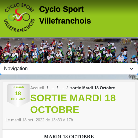
Panneau de gestion des cookies
Cyclo Sport
Villefranchois
Le
mardi
Accueil
sortie Mardi 18 Octobre
18
SORTIE MARDI 18
OCT.
2022
OCTOBRE
Le
mardi
18
oct.
2022
de 13h30 à 17h
MARDI 18 OCTOBRE