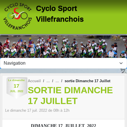
Panneau de gestion des cookies
Cyclo Sport
Villefranchois
Le
dimanche
Accueil
sortie Dimanche 17 Juillet
17
SORTIE DIMANCHE
JUIL.
2022
17 JUILLET
Le
dimanche
17
juil.
2022
de 08h à 12h
DIMANCHE 17 JUILLET 2022