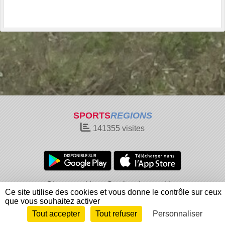
SPORTS
REGIONS
141355
visites
Charte cookies
Gestion des cookies
Ce site utilise des cookies et vous donne le contrôle sur ceux
Informations légales
Signaler un contenu inapproprié
que vous souhaitez activer
Tout accepter
Tout refuser
Personnaliser
Envie de participer ?
Connexion